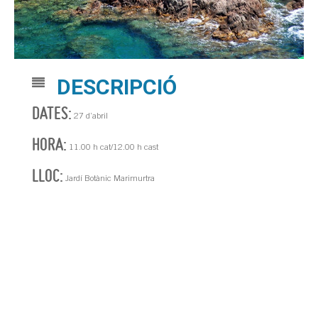
DESCRIPCIÓ
DATES:
27 d’abril
HORA:
11.00 h cat/12.00 h cast
LLOC:
Jardí Botànic Marimurtra