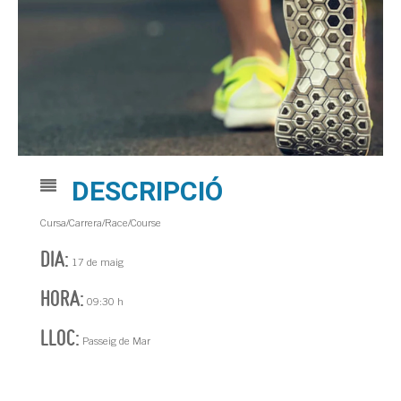
DESCRIPCIÓ
Cursa/Carrera/Race/Course
DIA:
17 de maig
HORA:
09:30 h
LLOC:
Passeig de Mar