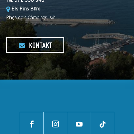
Tel:
972 330 348
Els Pins Büro
Plaça dels Càmpings, s/n
KONTAKT