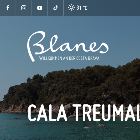
31 °
C
CALA TREUMA