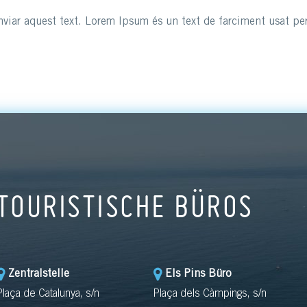
viar aquest text. Lorem Ipsum és un text de farciment usat per 
TOURISTISCHE BÜROS
Zentralstelle
Els Pins Büro
Plaça de Catalunya, s/n
Plaça dels Càmpings, s/n