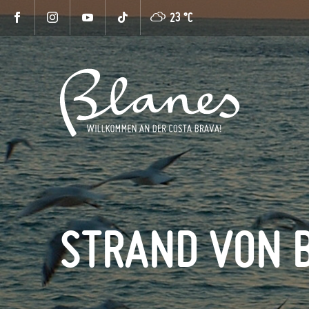
23 °
C
STRAND VON 