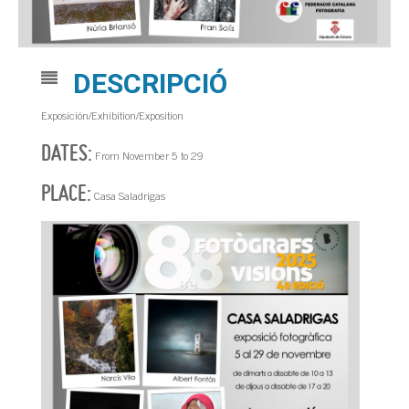
DESCRIPCIÓ
Exposición/Exhibition/Exposition
DATES:
From November 5 to 29
PLACE:
Casa Saladrigas