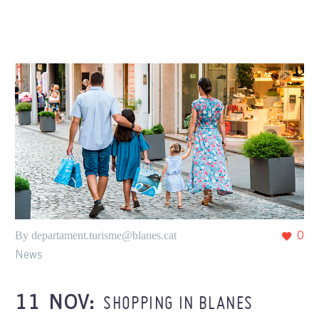
By departament.turisme@blanes.cat
0
News
SHOPPING IN BLANES
11 NOV: