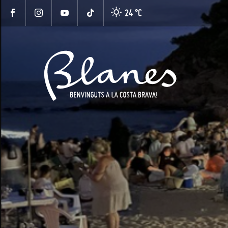
24 °
C