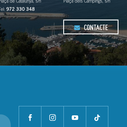
Plaça de Catalunya, s/n
Plaça dels Càmpings, s/n
Tel:
972 330 348
CONTACTE