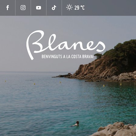
29 °
C