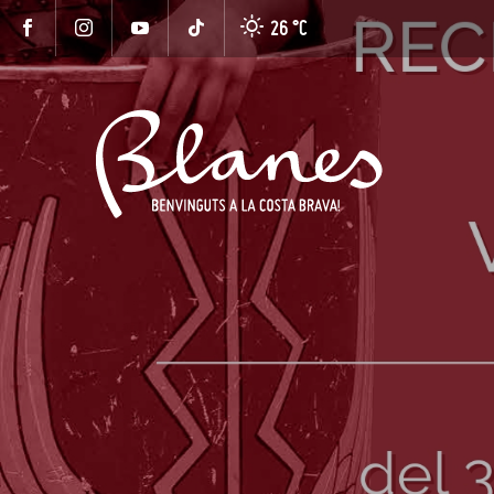
26 °
C