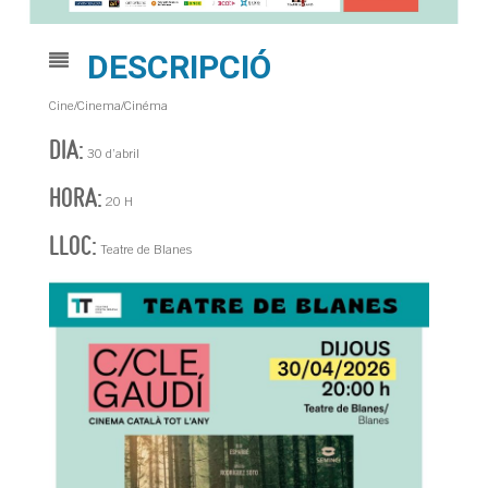
DESCRIPCIÓ
Cine/Cinema/Cinéma
DIA:
30 d’abril
HORA:
20 H
LLOC:
Teatre de Blanes