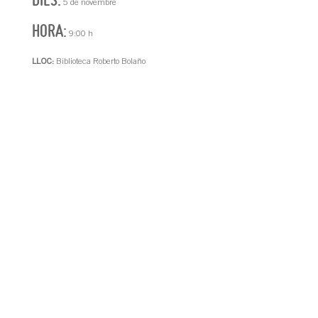
5 de novembre
HORA:
9:00 h
LLOC:
Biblioteca Roberto Bolaño