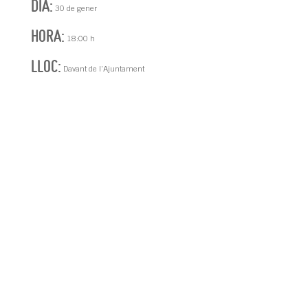
DIA:
30 de gener
HORA:
18:00 h
LLOC:
Davant de l’Ajuntament