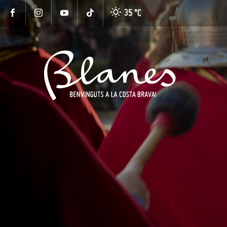
35 °
C