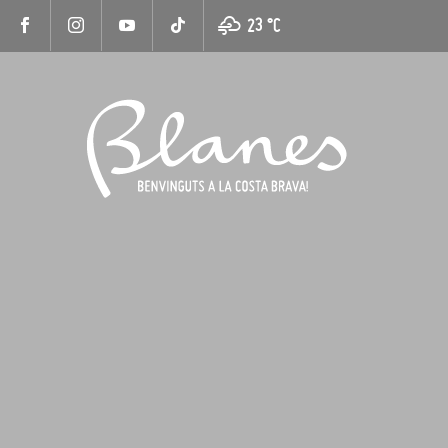
23 °
C