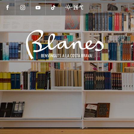
26 °
C