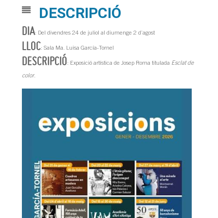
DESCRIPCIÓ
DIA
: Del divendres 24 de juliol al diumenge 2 d’agost
LLOC
: Sala Ma. Luisa García-Tornel
DESCRIPCIÓ
: Exposició artística de Josep Roma titulada
Esclat de
color
.