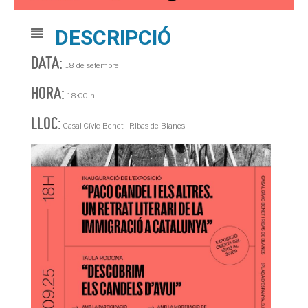
DESCRIPCIÓ
DATA:
18 de setembre
HORA:
18:00 h
LLOC:
Casal Cívic Benet i Ribas de Blanes