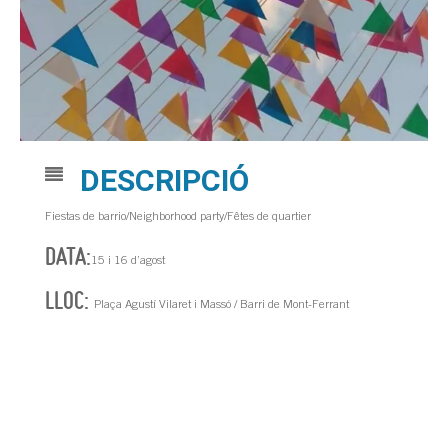
DESCRIPCIÓ
Fiestas de barrio/Neighborhood party/Fêtes de quartier
DATA:
15 i 16 d’agost
LLOC:
Plaça Agustí Vilaret i Massó / Barri de Mont-Ferrant