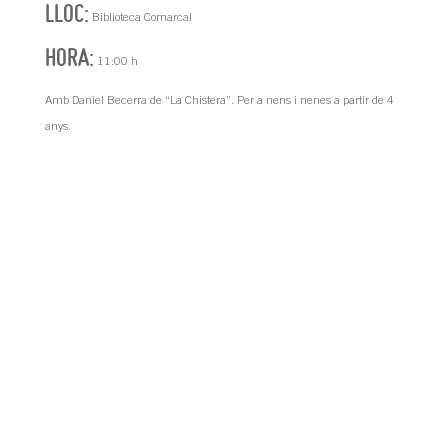
LLOC:
Biblioteca Comarcal
HORA:
11:00 h
Amb Daniel Becerra de “La Chistera”. Per a nens i nenes a partir de 4
anys.