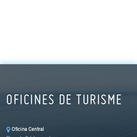
Vilarasau, Àlex Gorina, Ana Arias, Montse Alcoverro, Enrique del Pozo
,
entre d’altres. Els assistents podran gaudir d’un pica-pica de
benvinguda.
OFICINES DE TURISME
Oficina Central