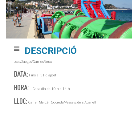
DESCRIPCIÓ
Jocs/Juegos/Games/Jeux
DATA:
Fins al 31 d’agost
HORA:
– Cada dia de 10 h a 14 h
LLOC:
Carrer Mercè Rodoreda/Passeig de s’Abanell