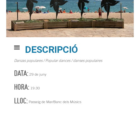
DESCRIPCIÓ
Danzas populares / Popular dances / danses populaires
DATA:
29 de juny
HORA:
19:30
LLOC:
Passeig de Mar/Banc dels Músics