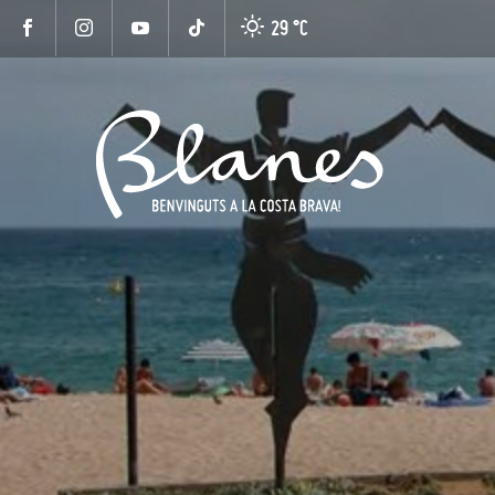
29 °
C