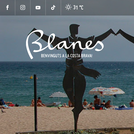
31 °
C