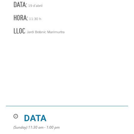
DATA:
19 d’abril
HORA:
11:30 h
LLOC
: Jardí Botànic Marimurtra
DATA
(Sunday) 11:30 am - 1:00 pm