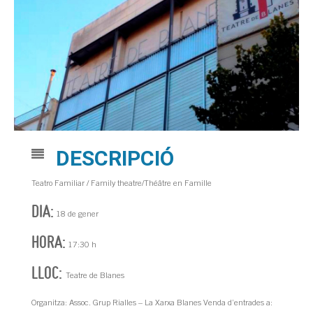
DESCRIPCIÓ
Teatro Familiar / Family theatre/Théâtre en Famille
DIA:
18 de gener
HORA:
17:30 h
LLOC:
Teatre de Blanes
Organitza: Assoc. Grup Rialles – La Xarxa Blanes Venda d’entrades a: