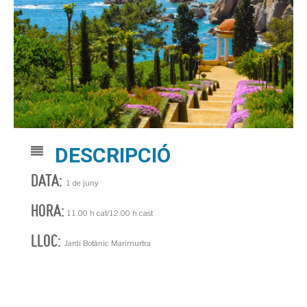
DESCRIPCIÓ
DATA:
1 de juny
HORA:
11.00 h cat/12.00 h cast
LLOC:
Jardí Botànic Marimurtra