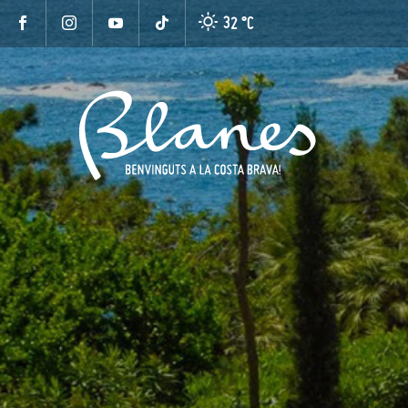
32 °
C