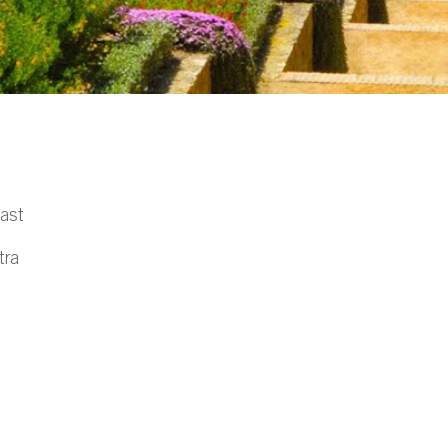
ast
tra