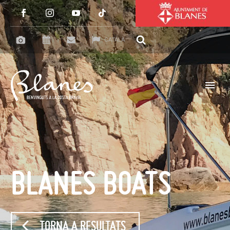
CATALÀ
BLANES BOATS
TORNA A RESULTATS