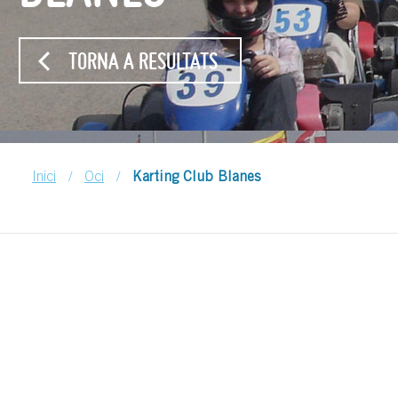
TORNA A RESULTATS
/
/
Inici
Oci
Karting Club Blanes