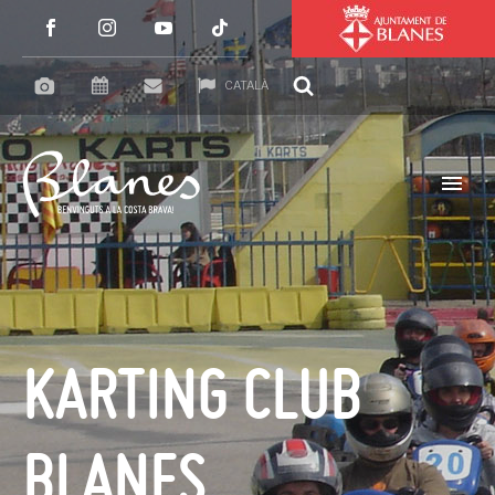
CATALÀ
KARTING CLUB
BLANES