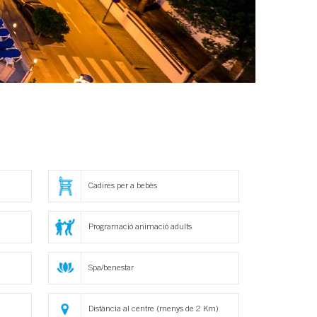
Cadires per a bebès
Programació animació adults
Spa/benestar
Distància al centre (menys de 2 Km)