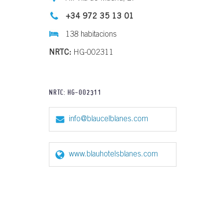
+34 972 35 13 01
138 habitacions
NRTC:
HG-002311
NRTC: HG-002311
info@blaucelblanes.com
www.blauhotelsblanes.com