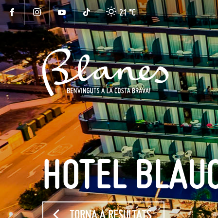
21 °
C
HOTEL BLAU
TORNA A RESULTATS