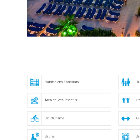
Habitacions Familiars
Tu
Àrea de jocs infantils
Pr
Cicloturisme
G
Sauna
Ja