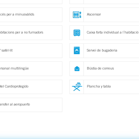
cés per a minusvàlids
Ascensor
bitacions per a no fumadors
Caixa forta individual a l´habitació
 satèl·lit
Servei de bugaderia
rsonal multilingüe
Bústia de correus
tel Cardioprotegido
Plancha y tabla
ansfer al aeropuerto