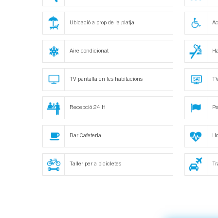
Ubicació a prop de la platja
Ac
Aire condicionat
Ha
TV pantalla en les habitacions
TV
Recepció 24 H
Pe
Bar-Cafeteria
Ho
Taller per a bicicletes
Tr