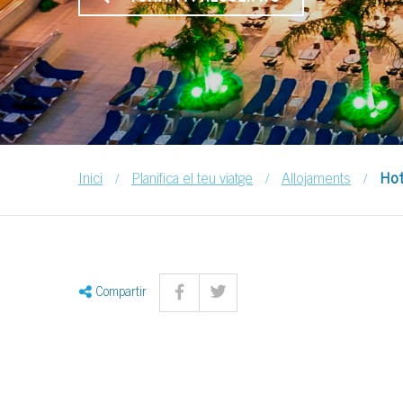
/
/
/
Inici
Planifica el teu viatge
Allojaments
Hot
Compartir