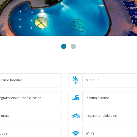
risme familiar
Miniclub
ogramació animació infantil
Piscina exterior
imnàs
Lloguer de bicicletes
cuzzi
Wi-Fi