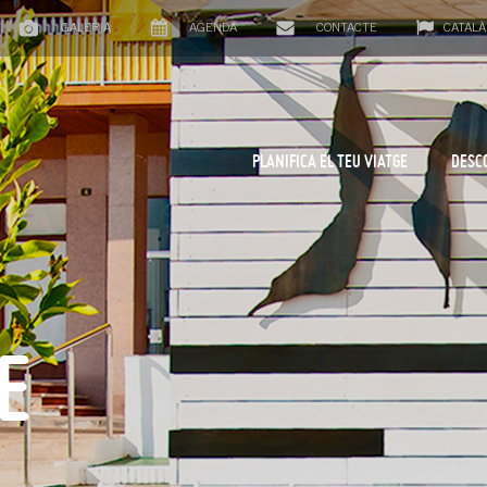
GALERIA
AGENDA
CONTACTE
CATALÀ
PLANIFICA EL TEU VIATGE
DESC
E