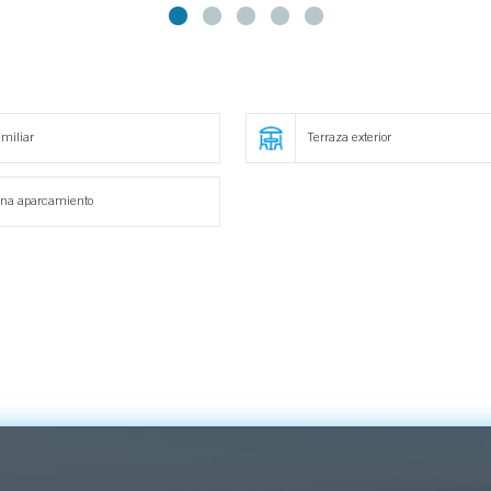
miliar
Terraza exterior
na aparcamiento