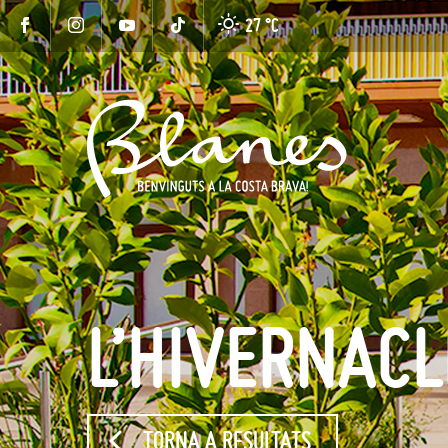
27 °
C
L’HIVERNACL
TORNA A RESULTATS