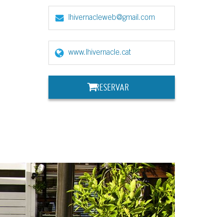
lhivernacleweb@gmail.com
www.lhivernacle.cat
RESERVAR