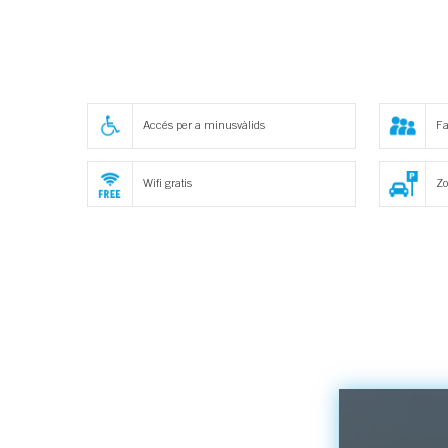
Accés per a minusvàlids
Fa
Wifi gratis
Zo