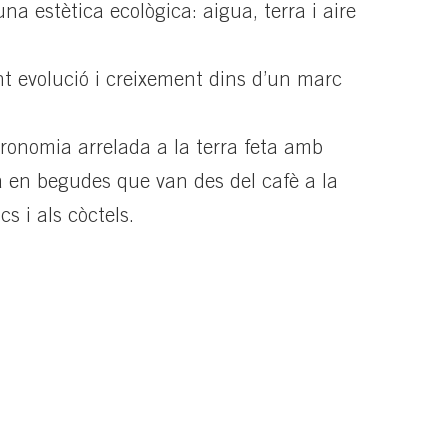
na estètica ecològica: aigua, terra i aire
nt evolució i creixement dins d’un marc
tronomia arrelada a la terra feta amb
a en begudes que van des del cafè a la
s i als còctels.