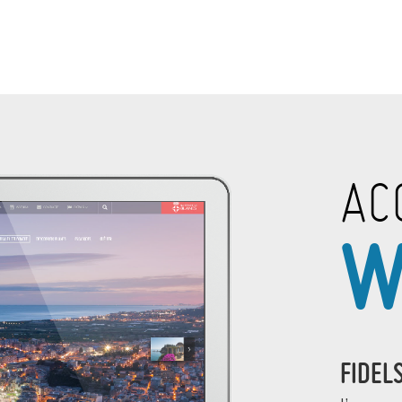
AC
W
FIDEL