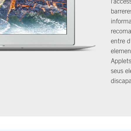
l’acces
barrere
informa
recoman
entre d
elemen
Applets
seus el
discapa