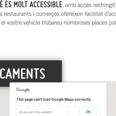
É ÉS MOLT ACCESSIBLE
, amb accés restringit
 restaurants i comerços ofereixen facilitat d’a
ar el vostre vehicle trobareu nombroses places púb
RCAMENTS
This page can't load Google Maps correctly.
OK
Do you own this website?