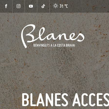
31 °
C
BLANES ACCES