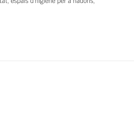
tat, espais d’higiene per a nadons,