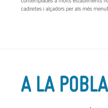
contemplades a molts establiments hote
cadiretes i alçadors per als més menut
A LA POBLA