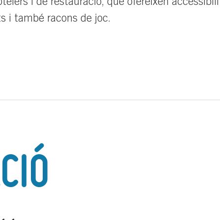
lers i de restauració, que ofereixen accessibili
s i també racons de joc.
CIÓ