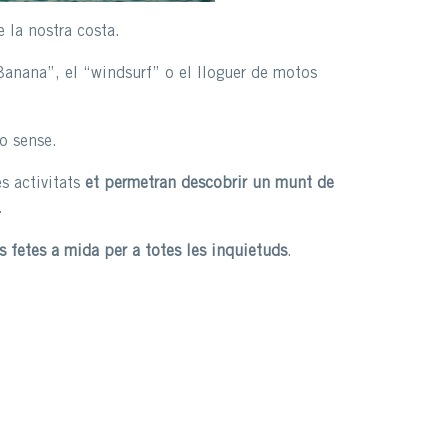
 la nostra costa.
 “Banana”, el “windsurf” o el lloguer de motos
o sense.
s activitats
et permetran descobrir un munt de
.
ts fetes a mida per a totes les inquietuds
.