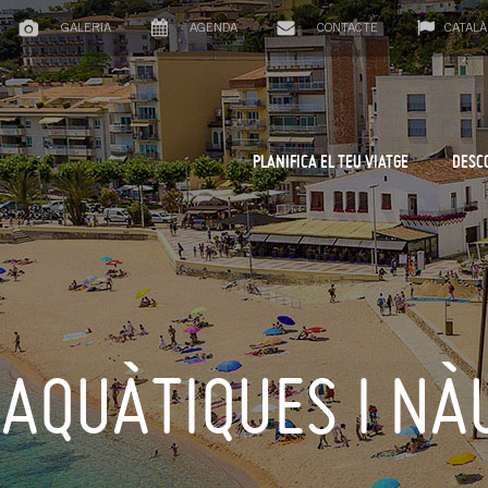
GALERIA
AGENDA
CONTACTE
CATALÀ
PLANIFICA EL TEU VIATGE
DESC
 AQUÀTIQUES I NÀ