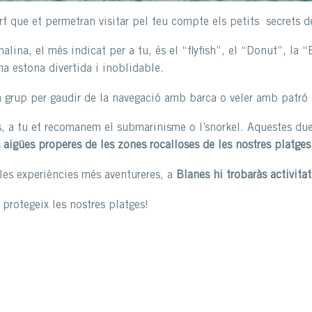
f que et permetran visitar pel teu compte els petits secrets de
alina, el més indicat per a tu, és el “flyfish”, el “Donut”, la
na estona divertida i inoblidable.
 grup per gaudir de la navegació amb barca o veler amb patró 
ins, a tu et recomanem el submarinisme o l’snorkel. Aquestes due
s aigües properes de les zones rocalloses de les nostres platges
les experiències més aventureres, a
Blanes hi trobaràs activita
 protegeix les nostres platges!