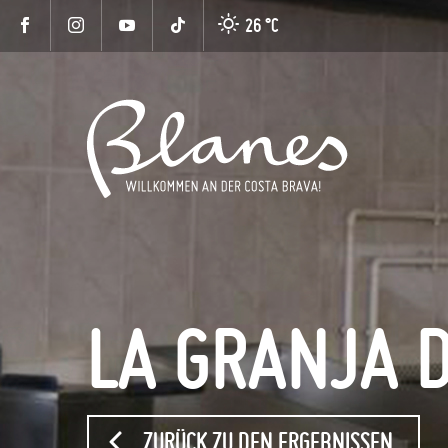
26 °
C
LA GRANJA D
ZURÜCK ZU DEN ERGEBNISSEN