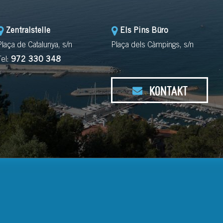
Zentralstelle
Els Pins Büro
Plaça de Catalunya, s/n
Plaça dels Càmpings, s/n
Tel:
972 330 348
KONTAKT