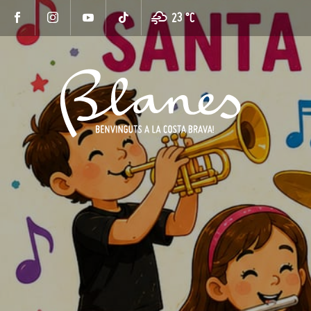
23 °
C