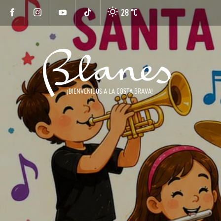
28 °
C