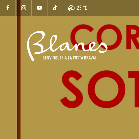
23 °
C