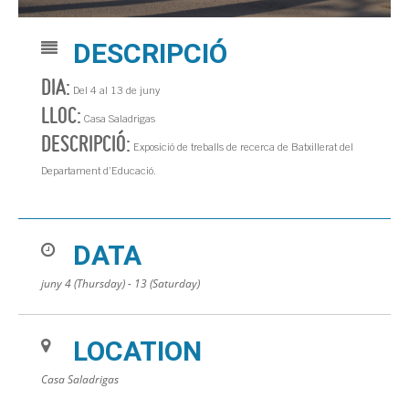
DESCRIPCIÓ
DIA:
Del 4 al 13 de juny
LLOC:
Casa Saladrigas
DESCRIPCIÓ:
Exposició de treballs de recerca de Batxillerat del
Departament d’Educació.
DATA
juny 4 (Thursday) - 13 (Saturday)
LOCATION
Casa Saladrigas