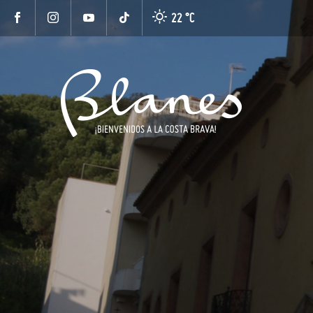
22 °
C