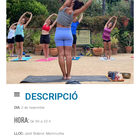
DESCRIPCIÓ
DIA:
2 de novembre
HORA:
De 9h a 10 h
LLOC:
Jardí Botànic Marimurtra