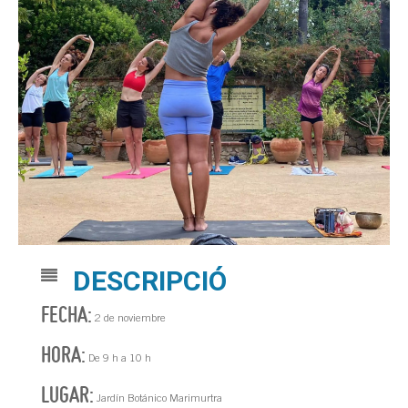
DESCRIPCIÓ
FECHA:
2 de noviembre
HORA:
De 9 h a 10 h
LUGAR:
Jardín Botánico Marimurtra