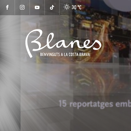
30 °
C