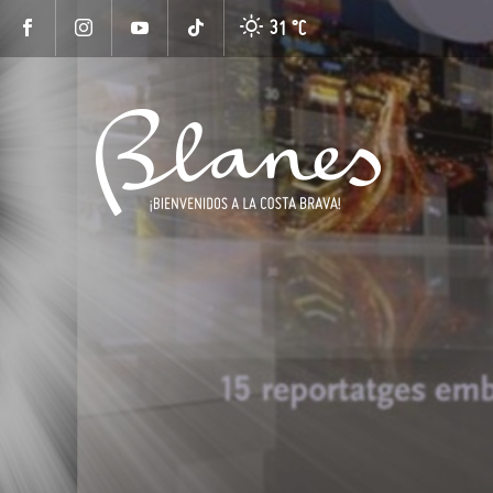
31 °
C