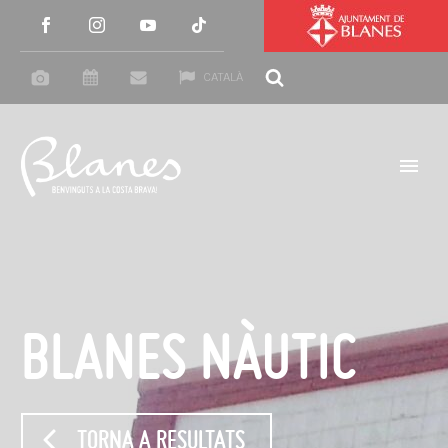
CATALÀ
BLANES NÀUTIC
TORNA A RESULTATS