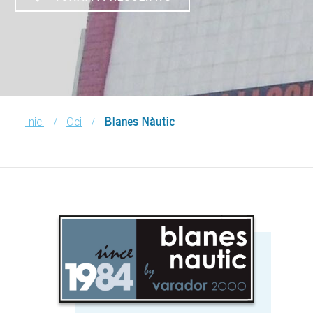
/
/
Inici
Oci
Blanes Nàutic