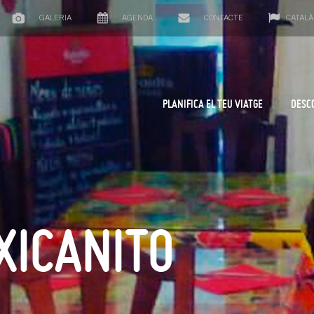
GALERIA
AGENDA
CONTACTE
CATALÀ
PLANIFICA EL TEU VIATGE
DESC
XICANITO