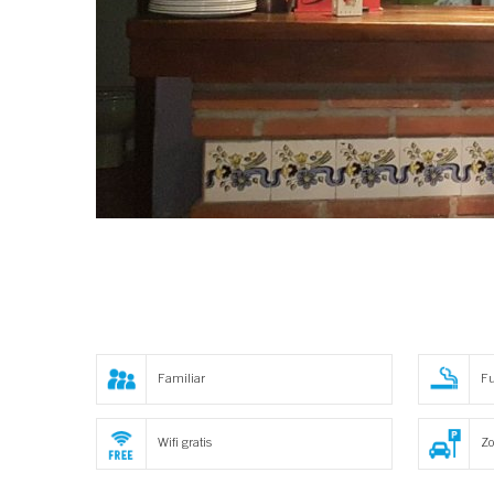
Familiar
F
Wifi gratis
Zo