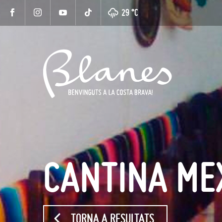
29 °
C
CANTINA ME
TORNA A RESULTATS