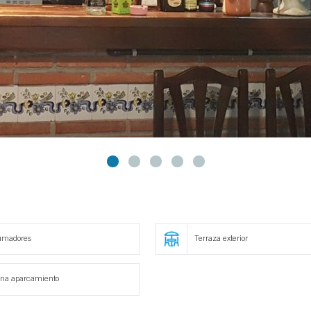
umadores
Terraza exterior
na aparcamiento