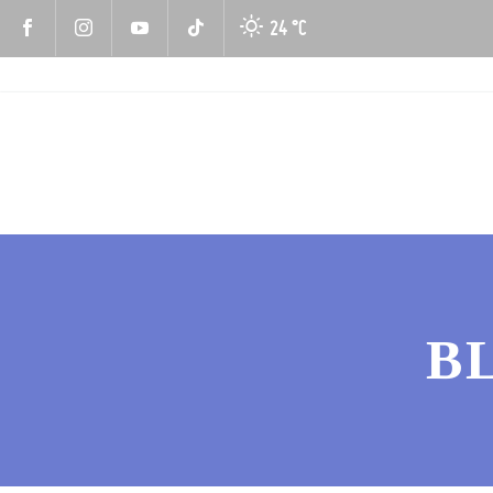
24 °
C
B