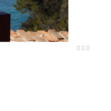


