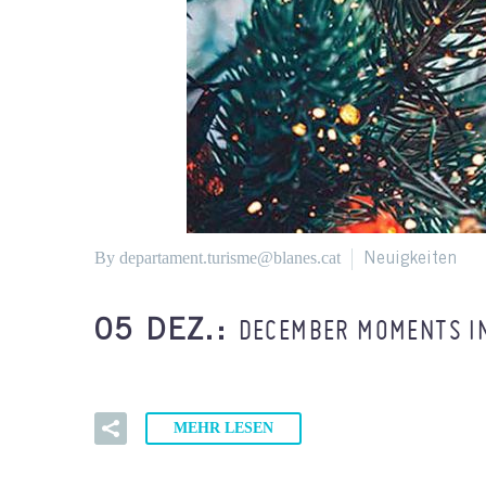
By departament.turisme@blanes.cat
Neuigkeiten
DECEMBER MOMENTS I
05 DEZ.:
MEHR LESEN